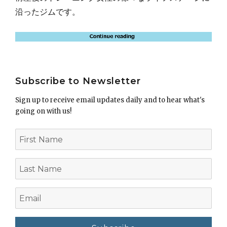
沿ったジムです。
Subscribe to Newsletter
Sign up to receive email updates daily and to hear what's
going on with us!
First
Name
Last
Name
Email