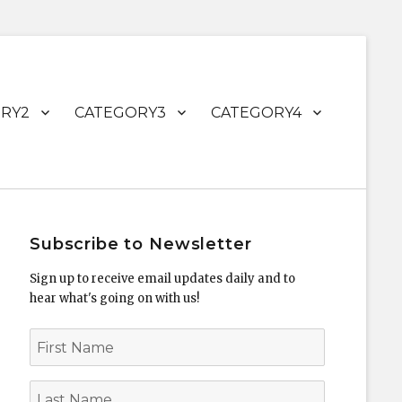
RY2
CATEGORY3
CATEGORY4
Subscribe to Newsletter
Sign up to receive email updates daily and to
hear what's going on with us!
First
Name
Last