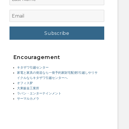
Name
Email
Encouragement
キタザワ引越センター
家電と家具の発送なら一発予約家財宅配便|引越しやリサ
イクルならキタザワ引越センターへ
オフィスJP
大東鈑金工業所
ラパン・エンターテインメント
サーマルカメラ